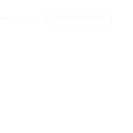
ea información?
6471-7885 / 6356-0935