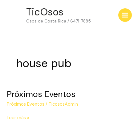
Omitir
TicOsos
e
ir
Osos de Costa Rica / 6471-7885
al
contenido
house pub
Próximos Eventos
Próximos
Eventos
Próximos Eventos
/
TicososAdmin
Leer más »